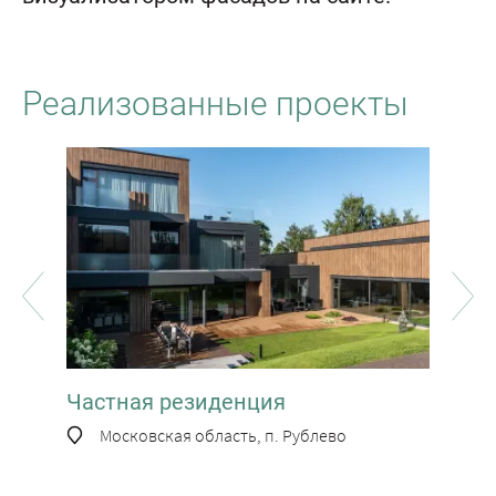
Реализованные проекты
Частная резиденция
Час
Московская область, п. Рублево
М